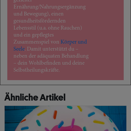
gezielter
Ernährung/Nahrungsergänzung
und Bewegung), einen
gesundheitsfördernden
Lebensstil (u.a. ohne Rauchen)
und ein gepflegtes
Zusammenspiel von
Körper und
Seele
. Damit unterstützt du –
neben der adäquaten Behandlung
– dein Wohlbefinden und deine
Selbstheilungskräfte.
Ähnliche Artikel