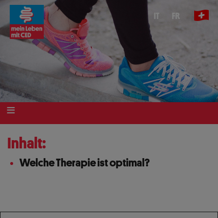
Direkt
IT
FR
zum
Inhalt
Inhalt:
Welche Therapie ist optimal?