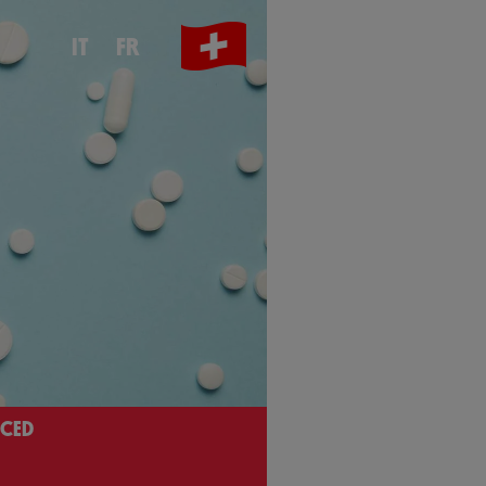
IT
FR
 CED