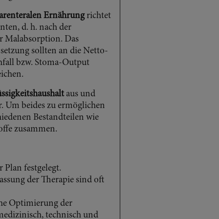
renteralen Ernährung
richtet
nten, d. h. nach der
r Malabsorption. Das
tzung sollten an die Netto-
chfall bzw. Stoma-Output
eichen.
üssigkeitshaushalt
aus und
r. Um beides zu ermöglichen
chiedenen Bestandteilen wie
offe zusammen.
 Plan festgelegt.
ssung der Therapie sind oft
che Optimierung der
medizinisch, technisch und