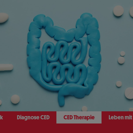
ck
Diagnose CED
CED Therapie
Leben mit