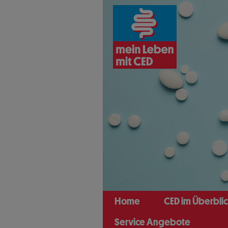
Direkt
zum
Inhalt
Home
CED im Überbli
Service Angebote