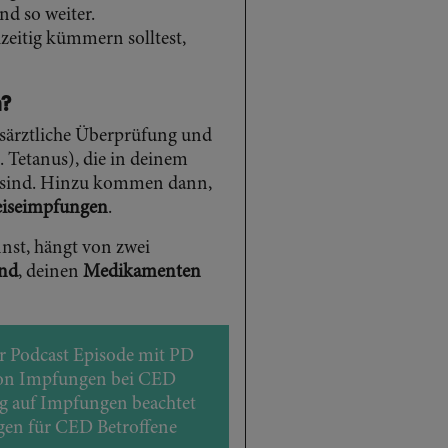
nd so weiter.
zeitig kümmern solltest,
n?
usärztliche Überprüfung und
 Tetanus), die in deinem
en sind. Hinzu kommen dann,
eiseimpfungen
.
nst, hängt von zwei
and
, deinen
Medikamenten
er Podcast Episode mit PD
 von Impfungen bei CED
ug auf Impfungen beachtet
gen für CED Betroffene