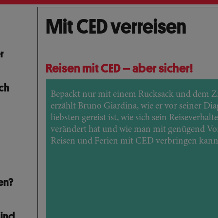
Mit CED verreisen
r
Reisen mit CED – aber sicher!
ch
Bepackt nur mit einem Rucksack und dem Zie
erzählt Bruno Giardina, wie er vor seiner Di
liebsten gereist ist, wie sich sein Reiseverha
verändert hat und wie man mit genügend Vo
Reisen und Ferien mit CED verbringen kann
en?
sind