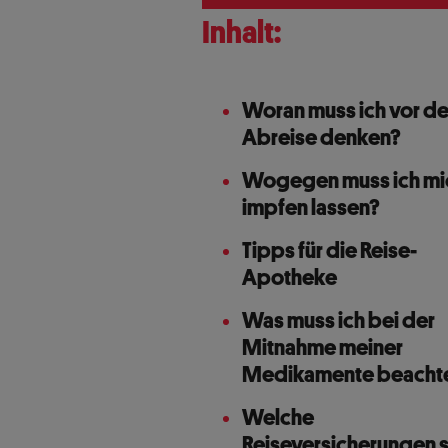
Inhalt:
Woran muss ich vor de
Abreise denken?
Wogegen muss ich mi
impfen lassen?
Tipps für die Reise-
Apotheke
Was muss ich bei der
Mitnahme meiner
Medikamente beacht
Welche
Reiseversicherungen 