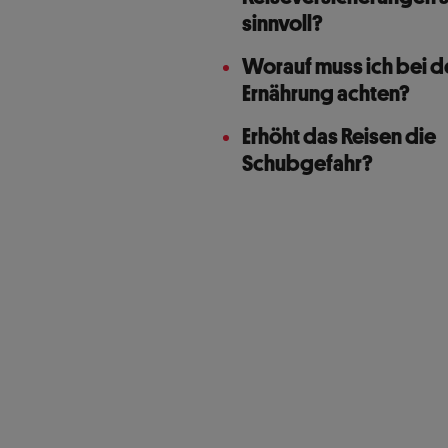
sinnvoll?
Worauf muss ich bei d
Ernährung achten?
Erhöht das Reisen die
Schubgefahr?