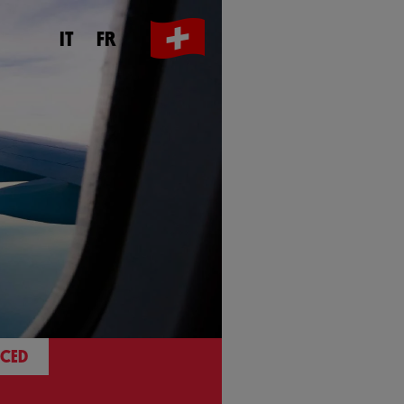
IT
FR
 CED