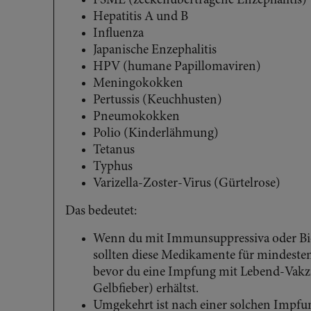
FSME (zeckenübertragene Enzephalitis)
Hepatitis A und B
Influenza
Japanische Enzephalitis
HPV (humane Papillomaviren)
Meningokokken
Pertussis (Keuchhusten)
Pneumokokken
Polio (Kinderlähmung)
Tetanus
Typhus
Varizella-Zoster-Virus (Gürtelrose)
Das bedeutet:
Wenn du mit Immunsuppressiva oder Bio
sollten diese Medikamente für mindeste
bevor du eine Impfung mit Lebend-Vak
Gelbfieber) erhältst.
Umgekehrt ist nach einer solchen Impf