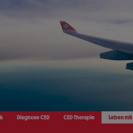
ck
Diagnose CED
CED Therapie
Leben mit