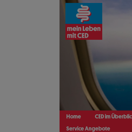
Direkt
zum
Inhalt
Home
CED im Überbli
Service Angebote