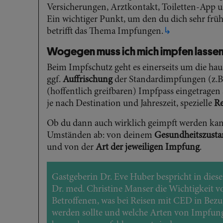
Versicherungen, Arztkontakt, Toiletten-App u
Ein wichtiger Punkt, um den du dich sehr früh
betrifft das Thema Impfungen.
↳
Wogegen muss ich mich impfen lasse
Beim Impfschutz geht es einerseits um die ha
ggf.
Auffrischung
der Standardimpfungen (z.B.
(hoffentlich greifbaren) Impfpass eingetrag
je nach Destination und Jahreszeit, spezielle
R
Ob du dann auch wirklich geimpft werden kan
Umständen ab: von deinem
Gesundheitszust
und von der
Art der jeweiligen Impfung
.
Gastgeberin Dr. Eve Huber bespricht in dies
Dr. med. Christine Manser die Wichtigkeit
Betroffenen, was bei Reisen mit CED in Bez
werden sollte und welche Arten von Impfun