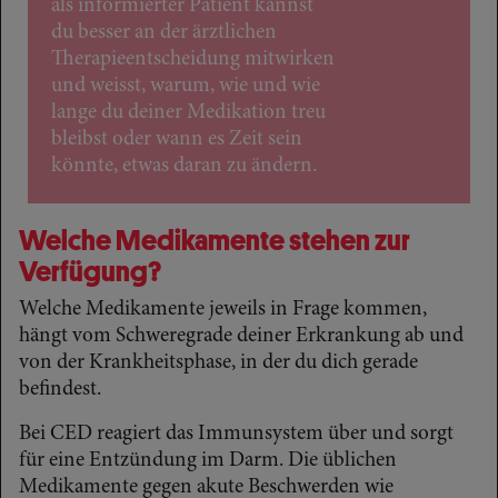
als informierter Patient kannst
du besser an der ärztlichen
Therapieentscheidung mitwirken
und weisst, warum, wie und wie
lange du deiner Medikation treu
bleibst oder wann es Zeit sein
könnte, etwas daran zu ändern.
Welche Medikamente stehen zur
Verfügung?
Welche Medikamente jeweils in Frage kommen,
hängt vom Schweregrade deiner Erkrankung ab und
von der Krankheitsphase, in der du dich gerade
befindest.
Bei CED reagiert das Immunsystem über und sorgt
für eine Entzündung im Darm. Die üblichen
Medikamente gegen akute Beschwerden wie