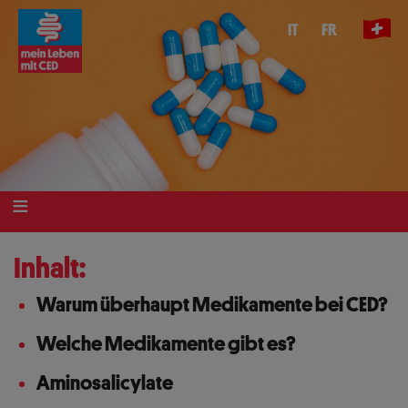
Direkt
IT
FR
zum
Inhalt
Inhalt:
Warum überhaupt Medikamente bei CED?
Welche Medikamente gibt es?
Aminosalicylate