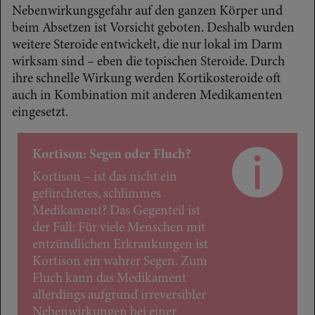
Nebenwirkungsgefahr auf den ganzen Körper und
beim Absetzen ist Vorsicht geboten. Deshalb wurden
weitere Steroide entwickelt, die nur lokal im Darm
wirksam sind – eben die topischen Steroide. Durch
ihre schnelle Wirkung werden Kortikosteroide oft
auch in Kombination mit anderen Medikamenten
eingesetzt.
Kortison: Segen oder Fluch?
Kortison – ist das nicht ein
gefürchtetes, schlimmes
Medikament? Das Gegenteil ist
der Fall: Für viele Menschen mit
entzündlichen Erkrankungen ist
Kortison ein wahrer Segen. Zum
Fluch kann das Medikament
allerdings aufgrund irreversibler
Nebenwirkungen bei einer