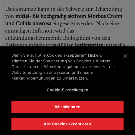
Ustekinumab kann in der Schweiz zur Behandlung
von
mittel- bis hochgradig aktivem Morbus Crohn
und Colitis ulcerosa
eingesetzt werden. Nach einer
einmaligen Infusion, wird das
entzündungshemmende Biologikum von den
Patienten mittels vorgefüllter
Fertigspritze
unter die
Haut (subkutan = s.c.) injiziert.
Wenn Sie auf „Alle Cookies akzeptieren“ klicken,
stimmen Sie der Speicherung von Cookies auf Ihrem
TNF-alpha-Blocker
Gerät zu, um die Websitenavigation zu verbessern, die
Websitenutzung zu analysieren und unsere
TNF-alpha-Blocker zählen zu den ursprünglichen
Marketingbemühungen zu unterstützen.
Biologika und werden bei Colitis ulcerosa und
Morbus Crohn sowie bei schweren
Cookie-Einstellungen
Autoimmunerkrankungen eingesetzt, wenn die
üblichen Therapien nicht oder nicht ausreichend
Alle ablehnen
anschlagen oder nicht vertragen werden.
Der Tumornekrosefaktor-α (TNF-alpha) ist ein
Alle Cookies akzeptieren
entzündungsförderndes Protein des menschlichen